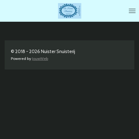
Ga
direct
naar
de
hoofdinhoud
© 2018 - 2026 Nuister Snuisterij
Powered by
JouwWeb