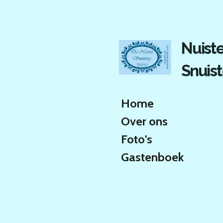
Ga
direct
naar
de
Nuiste
hoofdinhoud
Snuist
Home
Over ons
Foto's
Gastenboek